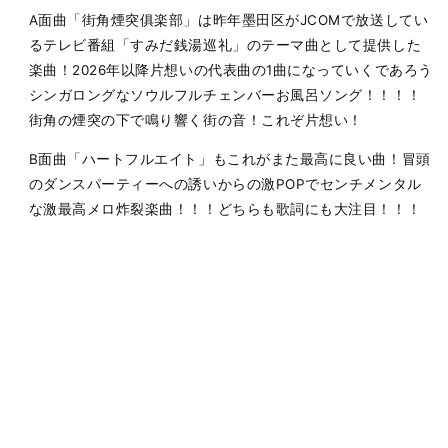
突
突
A面曲「街角煙突俱楽部」は昨年墨田区がJCOMで放送してい
俱
俱
るテレビ番組「すみだ銭湯巡礼」のテーマ曲として提供した
楽
楽
楽曲！2026年以降片想いの代表曲の1曲になっていくであろう
部
部
シンガロングなソウルフルチェンバーお風呂ソング！！！！
/
/
街角の煙突の下で鳴り響く街の音！これぞ片想い！
ハ
ハ
ー
ー
B面曲「ハートフルエイト」もこれがまた最高に良い曲！冒頭
ト
ト
のダンスパーティーへの誘いからの激POPでセンチメンタル
フ
フ
ル
ル
な激最高メロ炸裂楽曲！！！どちらも歌詞にも大注目！！！
エ
エ
イ
イ
ト
ト
（7inch）
（7inch）