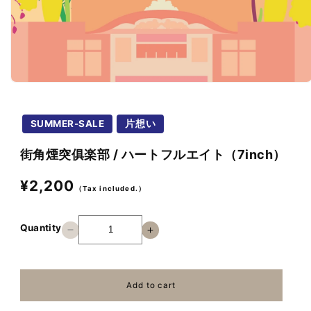
Open
media
1
in
SUMMER-SALE
片想い
modal
街角煙突俱楽部 / ハートフルエイト（7inch）
Regular
¥2,200
（Tax included.）
price
Quantity
Decrease
Increase
quantity
quantity
for
for
街
街
Add to cart
角
角
煙
煙