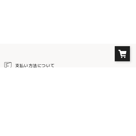
支払い方法について
クレジットカード
以下のカードブランドをお使い頂けます。クレジットカード決済では事務手数料
は必要ありません。
コンビニ決済
以下のコンビニエンスストアからお支払いが可能です。コンビニ決済の事務手数