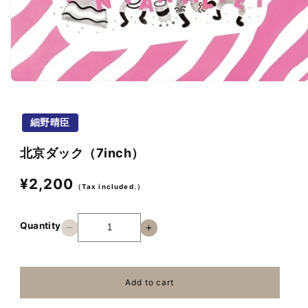
Open
media
1
in
細野晴臣
modal
北京ダック（7inch）
Regular
¥2,200
（Tax included.）
price
Quantity
Decrease
Increase
quantity
quantity
for
for
北
北
Add to cart
京
京
ダ
ダ