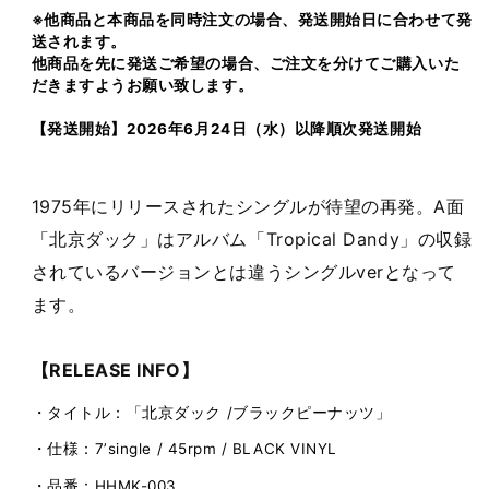
ッ
ッ
※他商品と本商品を同時注文の場合、発送開始日に合わせて発
ク
ク
送されます。
（7inch）
（7inch）
他商品を先に発送ご希望の場合、ご注文を分けてご購入いた
だきますようお願い致します。
【発送開始】2026年6月24日（水）以降順次発送開始
1975年にリリースされたシングルが待望の再発。A面
「北京ダック」はアルバム「Tropical Dandy」の収録
されているバージョンとは違うシングルverとなって
ます。
【
RELEASE INFO
】
・タイトル：「北京ダック
/
ブラックピーナッツ」
・仕様：
7’single / 45rpm / BLACK VINYL
・品番：
HHMK-003