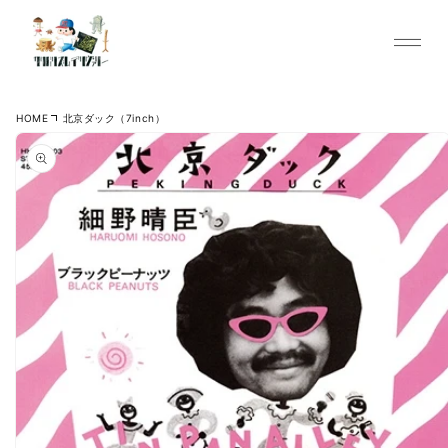
Skip to content
HOME
北京ダック（7inch）
Skip to product
information